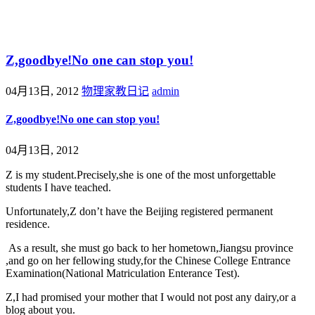
@王尚物理问答
Z,goodbye!No one can stop you!
04月13日, 2012
物理家教日记
admin
Z,goodbye!No one can stop you!
04月13日, 2012
Z is my student.Precisely,she is one of the most unforgettable
students I have teached.
Unfortunately,Z don’t have the Beijing registered permanent
residence.
As a result, she must go back to her hometown,Jiangsu province
,and go on her fellowing study,for the Chinese College Entrance
Examination(National Matriculation Enterance Test).
Z,I had promised your mother that I would not post any dairy,or a
blog about you.