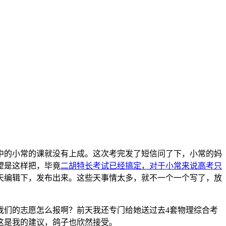
5中的小常的课就没有上成。这次考完发了短信问了下，小常的妈
望是这样把，毕竟
二胡特长考试已经搞定，对于小常来说高考只
天编辑下，发布出来。这些天事情太多，就不一个一个写了，放
我们的志愿怎么报啊？前天我还专门给她送过去4套物理综合考
这是我的建议，鸽子也欣然接受。