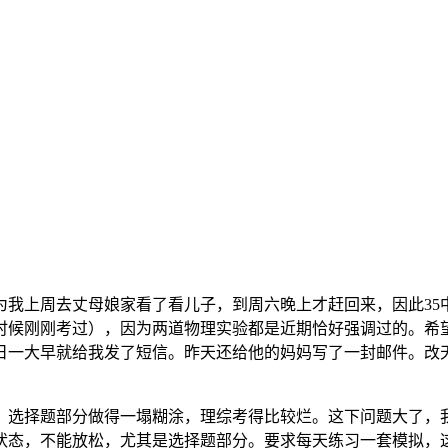
为我上周去丈母娘家看了看儿子，到周六晚上才赶回来，因此3
时候刚刚考过），因为两道物理实验都是近期恰好强调过的。希
日一大早就给我发了短信。昨天还给他的妈妈写了一封邮件。改
。选择题部分做得一塌糊涂，理综考得比较烂。这下问题大了，
状态，不能放松，尤其是选择题部分。要求每天练习一套模拟，