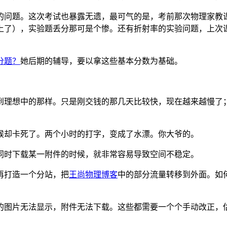
的问题。这次考试也暴露无遗，最可气的是，考前那次物理家教课
上了），实验题丢分那可是个惨。还有折射率的实验问题，上次
分题？
她后期的辅导，要以拿这些基本分数为基础。
到理想中的那样。只是刚交钱的那几天比较快，现在越来越慢了
候却卡死了。两个小时的打字，变成了水漂。你大爷的。
同时下载某一附件的时候，就非常容易导致空间不稳定。
再打造一个分站，把
王尚物理博客
中的部分流量转移到外面。如
的图片无法显示，附件无法下载。这些都需要一个个手动改正，