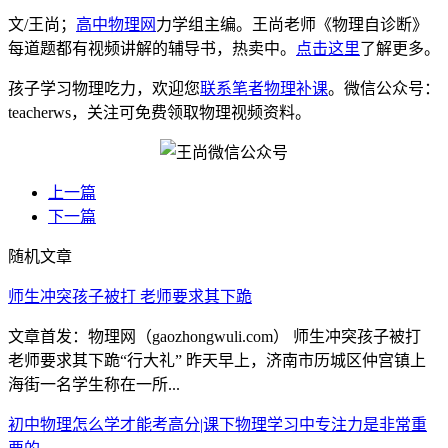
文/王尚；
高中物理网
力学组主编。王尚老师《物理自诊断》
每道题都有视频讲解的辅导书，热卖中。
点击这里
了解更多。
孩子学习物理吃力，欢迎您
联系笔者物理补课
。微信公众号：
teacherws，关注可免费领取物理视频资料。
上一篇
下一篇
随机文章
师生冲突孩子被打 老师要求其下跪
文章首发：物理网（gaozhongwuli.com） 师生冲突孩子被打
老师要求其下跪“行大礼” 昨天早上，济南市历城区仲宫镇上
海街一名学生称在一所...
初中物理怎么学才能考高分|课下物理学习中专注力是非常重