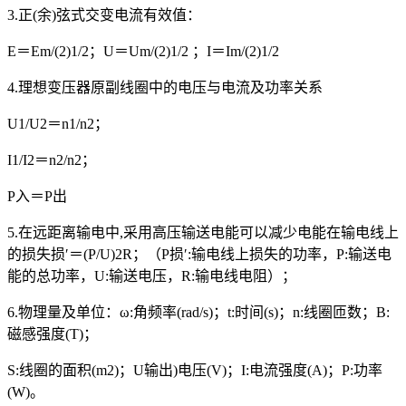
3.正(余)弦式交变电流有效值：
E＝Em/(2)1/2；U＝Um/(2)1/2 ；I＝Im/(2)1/2
4.理想变压器原副线圈中的电压与电流及功率关系
U1/U2＝n1/n2；
I1/I2＝n2/n2；
P入＝P出
5.在远距离输电中,采用高压输送电能可以减少电能在输电线上
的损失损′＝(P/U)2R；（P损′:输电线上损失的功率，P:输送电
能的总功率，U:输送电压，R:输电线电阻）；
6.物理量及单位：ω:角频率(rad/s)；t:时间(s)；n:线圈匝数；B:
磁感强度(T)；
S:线圈的面积(m2)；U输出)电压(V)；I:电流强度(A)；P:功率
(W)。