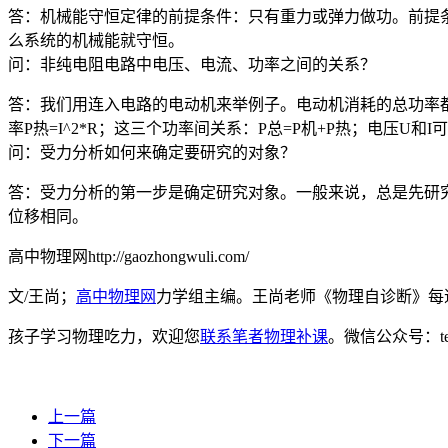
答：机械能守恒定律的前提条件：只有重力或弹力做功。前提
么系统的机械能就守恒。
问：非纯电阻电路中电压、电流、功率之间的关系？
答：我们用连入电路的电动机来举例子。电动机消耗的总功率都
率P热=I^2*R；这三个功率间关系：P总=P机+P热；电压U
问：受力分析如何来确定要研究的对象？
答：受力分析的第一步是确定研究对象。一般来说，总是先研
位移相同。
高中物理网http://gaozhongwuli.com/
文/王尚；
高中物理网
力学组主编。王尚老师《物理自诊断》每
孩子学习物理吃力，欢迎您
联系笔者物理补课
。微信公众号：t
上一篇
下一篇