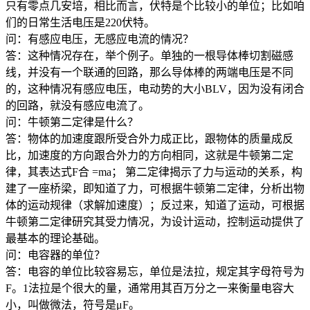
只有零点几安培，相比而言，伏特是个比较小的单位；比如咱
们的日常生活电压是220伏特。
问：有感应电压，无感应电流的情况？
答：这种情况存在，举个例子。单独的一根导体棒切割磁感
线，并没有一个联通的回路，那么导体棒的两端电压是不同
的，这种情况有感应电压，电动势的大小BLV，因为没有闭合
的回路，就没有感应电流了。
问：牛顿第二定律是什么？
答：物体的加速度跟所受合外力成正比，跟物体的质量成反
比，加速度的方向跟合外力的方向相同，这就是牛顿第二定
律，其表达式F合 =ma； 第二定律揭示了力与运动的关系，构
建了一座桥梁，即知道了力，可根据牛顿第二定律，分析出物
体的运动规律（求解加速度）；反过来，知道了运动，可根据
牛顿第二定律研究其受力情况，为设计运动，控制运动提供了
最基本的理论基础。
问：电容器的单位？
答：电容的单位比较容易忘，单位是法拉，规定其字母符号为
F。1法拉是个很大的量，通常用其百万分之一来衡量电容大
小，叫做微法，符号是μF。