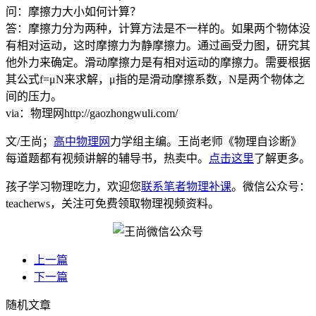
问：摩擦力大小如何计算？
答：摩擦力分为两种，计算方法是不一样的。如果两个物体没
有相对运动，这时摩擦力为静摩擦力。通过画受力图，研究其
他外力来确定。滑动摩擦力是有相对运动的摩擦力。需要根据
其公式f=μN来求解，μ指的是滑动摩擦系数，N是两个物体之
间的压力。
via：物理网http://gaozhongwuli.com/
文/王尚；
高中物理网
力学组主编。王尚老师《物理自诊断》
每道题都有视频讲解的辅导书，热卖中。
点击这里
了解更多。
孩子学习物理吃力，欢迎您
联系笔者物理补课
。微信公众号：
teacherws，关注可免费领取物理视频资料。
上一篇
下一篇
随机文章