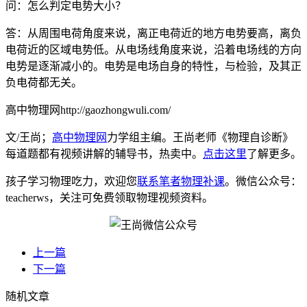
问：怎么判定电势大小？
答：从周围电荷角度来说，离正电荷近的地方电势要高，离负
电荷近的区域电势低。从电场线角度来说，沿着电场线的方向
电势是逐渐减小的。电势是电场自身的特性，与检验，及其正
负电荷都无关。
高中物理网http://gaozhongwuli.com/
文/王尚；
高中物理网
力学组主编。王尚老师《物理自诊断》
每道题都有视频讲解的辅导书，热卖中。
点击这里
了解更多。
孩子学习物理吃力，欢迎您
联系笔者物理补课
。微信公众号：
teacherws，关注可免费领取物理视频资料。
上一篇
下一篇
随机文章