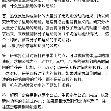
能观察到发生的现象是：同向电流相吸，异向电流相斥。
问：什么是热运动的平均动能？
答：热现象是构成物体的大量分子无规则运动的结果，所以研
究所有分子运动的动能，是没有必要也没有意义的。研究分析
大量分子热运动的动能，就要将所有分子热运动的动能平均值
求出来，来表征物体分子运动情况（平均运动剧烈情况），这
个平均值，就是分子热运动的平均动能。
问：利用纸带求解加速度的公式？
答：研究打点计时器打在纸带上的点，可以求解物体运动的加
速度。求解公式为△s=a*T*T；其中，△s指的是相邻的两时间
内的位移差。比如，△s=s5-s4；s5是第五段时间内的位移，s4
与之对应，是第四段时间内的位移。如果时间为单位时间，上
述的S4是第四秒的位移，而不是前四秒的位移。
问：机车运动涉及功率的问题如何求解？
答：解题一定会用到这两个公式，牛顿定律公式F-f=ma；以及
瞬时功率的表达式P=Fv；如果题目涉及到恒定功率运行，往
往还需要用到动能定理。