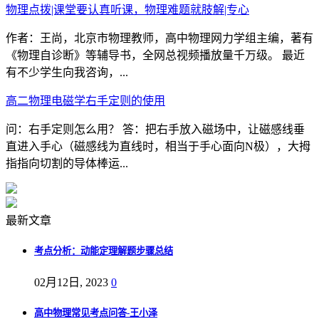
物理点拨|课堂要认真听课，物理难题就肢解|专心
作者：王尚，北京市物理教师，高中物理网力学组主编，著有
《物理自诊断》等辅导书，全网总视频播放量千万级。 最近
有不少学生向我咨询，...
高二物理电磁学右手定则的使用
问：右手定则怎么用？ 答：把右手放入磁场中，让磁感线垂
直进入手心（磁感线为直线时，相当于手心面向N极），大拇
指指向切割的导体棒运...
最新文章
考点分析：动能定理解题步骤总结
02月12日, 2023
0
高中物理常见考点问答-王小泽