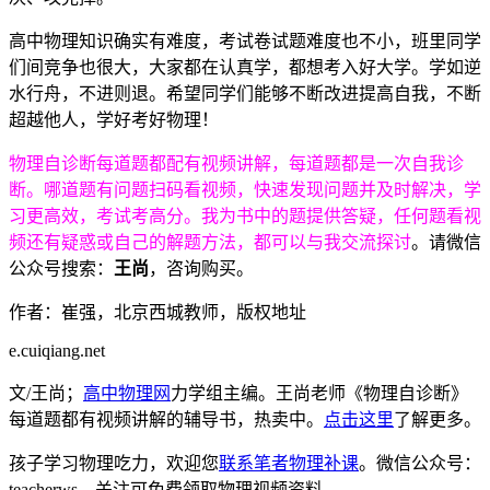
高中物理知识确实有难度，考试卷试题难度也不小，班里同学
们间竞争也很大，大家都在认真学，都想考入好大学。学如逆
水行舟，不进则退。希望同学们能够不断改进提高自我，不断
超越他人，学好考好物理！
物理自诊断每道题都配有视频讲解，每道题都是一次自我诊
断。哪道题有问题扫码看视频，快速发现问题并及时解决，学
习更高效，考试考高分。我为书中的题提供答疑，任何题看视
频还有疑惑或自己的解题方法，都可以与我交流探讨
。请微信
公众号搜索：
王尚
，咨询购买。
作者：崔强，北京西城教师，版权地址
e.cuiqiang.net
文/王尚；
高中物理网
力学组主编。王尚老师《物理自诊断》
每道题都有视频讲解的辅导书，热卖中。
点击这里
了解更多。
孩子学习物理吃力，欢迎您
联系笔者物理补课
。微信公众号：
teacherws，关注可免费领取物理视频资料。