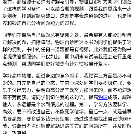
能力，都是源于老师的讲解与引导，物理自诊断为同学们创造
了这样的学习条件，可以结合题的视频，跟着我的思路来一步
步剖析，找到解题突破口，这既是学会这道题的过程，也是培
养和锻炼自己分析问题能力的过程。
同学们在课后自己做题总有疑惑之处，最希望有人能及时帮自
己解决问题，扫除障碍。物理自诊断这本书为同学们提供了这
样的便利，书中的任何一道题都是有视频，此外我们还为购书
者提供答疑服务。不仅如此，期中期末考试前我还会进行重难
点预测，帮助同学们更好地更有针对性地展开复习。
学好高中物理，超过身边的竞争对手，我觉得三方面是必不可
少的。首先是自己的心态，在内心深处同学们要积极进取，要
乐于付出努力，要明白高分是辛勤努力换回来的，而不能幻想
着不劳而获。请同学们记住我的这句话，提高
物理
成绩，超越
他人，永远都是个水到渠成的过程。第二，学习方法要科学、
高效，要不断改进自己，不能死学傻学。最后一点，就是辅导
书要高效，要多做多钻研典型题，通过这些题找出自己薄弱环
节，诊断出考点理解或解题思路等方面的问题所在，并及时解
决、攻克掉。