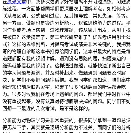
在
原来文章
中，我多次强调学好物理离不开习题演练。习题演
练过程，一方面能帮同学们更深层次上理解考点，如相似考点
联系与区别，公式证明过程，及其推导式，常见失误，等等。
另一方面，做题也是锻炼分析能力、逻辑思维能力的过程。平
时作业或考场上遇到一道物理难题，该从哪儿出发，从哪里找
突破口？这步搞定了，第二步该研究谁了？优先考虑用哪个公
式？这样的思维判断，对提高考试成绩是非常关键的。我把我
写的物理自诊断这本书推荐给同学们，这本书最大的特点是每
道题都配有我的视频讲解，遇到没有思路的题，扫题旁边的二
维码就能看我的视频了。这样通过做题，就能快速诊断出自己
的学习问题与漏洞，并及时补起来。做题遇到问题要及时解
决，同学们不要把问题往后拖。我想同学们都知道，咱们高中
物理知识前后联系紧密，积累了很多问题后面的听课都会吃
力。很多时候我们在考场上遇到的问题，都是我们平时作业中
没有重视起来，没有认真对待彻底解决掉的问题。同学们不妨
回想一下最近的几次考试，是不是这样的。
分析能力对物理学习是非常重要的。很多同学拿到一道题总觉
得无从下手，其实就是逻辑分析能力不过关。而同学们的分析