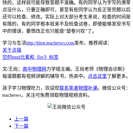
快的，这样就可能导致答题不准确。有的同学认为字写的潦草
点没什么，只要正确即可，甚至有些同学认为反正答完题以后
还可以检查、修改。实际上对大部分考生来说，检查的时间是
有限的，有的同学根本就来不及检查试卷，即使能够发现书写
中的错误，要想改正也只能是“望卷兴叹”了。
学习与生活
http://blog.teacherws.com
发布，推荐阅读：
关于贞操
空的html元素和《br/》标签
文/王尚；
高中物理网
力学组主编。王尚老师《物理自诊断》
每道题都有视频讲解的辅导书，热卖中。
点击这里
了解更多。
孩子学习物理吃力，欢迎您
联系笔者物理补课
。微信公众号：
teacherws，关注可免费领取物理视频资料。
上一篇
下一篇