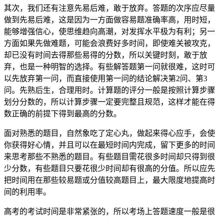
其次，我们还有注意先易后难，敢于放弃。答题的次序应尽量
做到先易后难，这是因为一方面做容易题准确率高，用时短，
能够增强信心，使思维趋向高潮，对发挥水平极为有利；另一
方面如果先做难题，可能会浪费好多时间，即使难关被攻克，
却已没有时间去得那些易得的分数，所以关键时刻，敢于放
弃，也是一种明智的选择。有些解答题第一问就很难，这时可
以先放弃第一问，而直接使用第一问的结论解决第2问、第3
问。先熟后生，合理用时。计算题的评分一般是按照计算步骤
划分分数的，所以计算步骤一定要完整且规范，这样才能在得
数正确的前提下得到最高的分数。
面对熟悉的题目，自然象吃了定心丸，做起来得心应手，会使
你获得好心情，并且可以在最短时间内完成，留下更多的时间
来思考那些不熟悉的题目。有些题目需花很多时间却只得到很
少分数，有些题目只要花很少时间却有很高的分值。所以应先
把时间用在那些较易题或分值较高题目上，最大限度地提高时
间的利用率。
高考的考试时间是非常紧张的，所以考场上答题速度一般是很