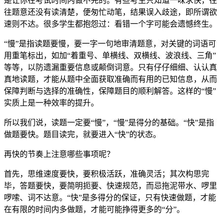
是让你在考试时间内做不完的。有些考生只知道一味求快，往
往题意还没有读清楚，便匆忙动笔，结果误入歧途，即所谓欲
速则不达。很多学生都抱怨过：看错一个字可能会遗憾终生。
“慢”是指读题要慢，要一字一句地审清题意，对关键的词语可
用重笔标出，如加“着重号、单横线、双横线、波浪线、三角”
等等，以防遗漏重要信息或颠倒词意。只有仔仔细细、认认真
真地读题，才能从题中全面获取准确而有用的已知信息，从而
保障判断与选择的准确性，保障题目的顺利解答。这样的“慢”
实质上是一种效率的提升。
所以我们说，读题一定要“慢”，“慢”是得分的基础。“快”是指
做题要快。题目读完，就要进入“快”的状态。
再快的节奏上注意哪些事项呢？
首先，思维速度要快，要积极活跃，准确灵活；其次构思完
毕，答题要快，要简明扼要、快速规范，而忌拖泥带水、啰里
啰嗦、词不达意。“快”是多得分的保证，只有快速做题，才能
在有限的时间内多做题，才能可能挣得更多的“分”。