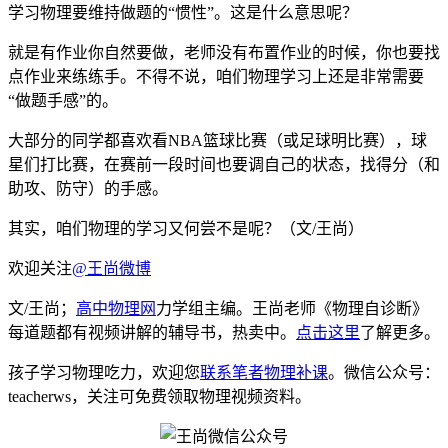
学习物理要维持做题的“惯性”。这是什么意思呢？
就是有作业你自然要做，老师没有布置作业的时候，你也要找
点作业来练练手。不得不说，咱们物理学习上还是非常需要
“做题手感”的。
大部分的同学都喜欢看NBA篮球比赛（或足球明比赛），球
星们打比赛，在赛前一段时间也要调自己的状态，找得分（和
助攻、防守）的手感。
其实，咱们物理的学习又何尝不是呢？（文/王尚）
欢迎关注
@王尚微博
文/王尚；
高中物理网
力学组主编。王尚老师《物理自诊断》
每道题都有视频讲解的辅导书，热卖中。
点击这里
了解更多。
孩子学习物理吃力，欢迎您
联系笔者物理补课
。微信公众号：
teacherws，关注可免费领取物理视频资料。