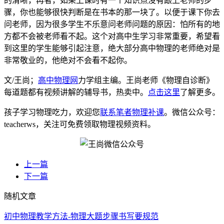
的清晰，再者，如果上课时有一个知识点没有跟上老师的步
骤，你也能够很快判断是在书本的那一块了。以便于课下你去
问老师，因为很多学生不乐意问老师问题的原因：怕所有的地
方都不会被老师看不起。这个对高中生学习非常重要，希望看
到这里的学生能够引起注意，绝大部分高中物理的老师绝对是
非常敬业的，他绝对不会看不起你。
文/王尚；
高中物理网
力学组主编。王尚老师《物理自诊断》
每道题都有视频讲解的辅导书，热卖中。
点击这里
了解更多。
孩子学习物理吃力，欢迎您
联系笔者物理补课
。微信公众号：
teacherws，关注可免费领取物理视频资料。
上一篇
下一篇
随机文章
初中物理教学方法-物理大题步骤书写要规范