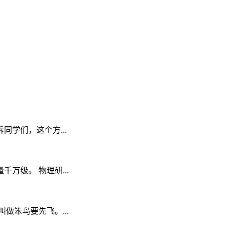
学们，这个方...
级。 物理研...
笨鸟要先飞。...