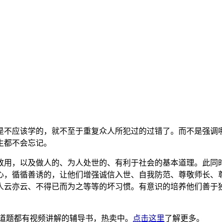
是不应该学的，就不至于重复众人所犯过的过错了。而不是强调
生都不会忘记。
致用，以及做人的、为人处世的、有利于社会的基本道理。此同
心，循循善诱的，让他们增强诚信入世、自我防范、尊敬师长、
人云亦云、不得已而为之等等的坏习惯。有意识的培养他们善于
道题都有视频讲解的辅导书，热卖中。
点击这里
了解更多。