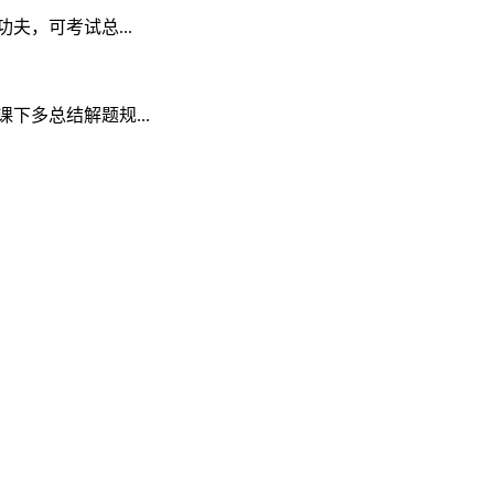
，可考试总...
多总结解题规...