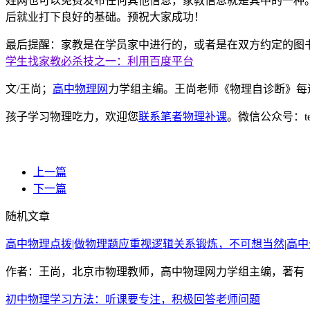
姓网也可以免费发布任何其他信息，家教信息就是其中的一种
后就业打下良好的基础。预祝大家成功！
最后提醒：家教是在学员家中进行的，或者是在双方约定的图
学生找家教必杀技之一：利用百度平台
文/王尚；
高中物理网
力学组主编。王尚老师《物理自诊断》每
孩子学习物理吃力，欢迎您
联系笔者物理补课
。微信公众号：t
上一篇
下一篇
随机文章
高中物理点拨|做物理题应重视逻辑关系锻炼，不可想当然|高中
作者：王尚，北京市物理教师，高中物理网力学组主编，著有《
初中物理学习方法：听课要专注，积极回答老师问题