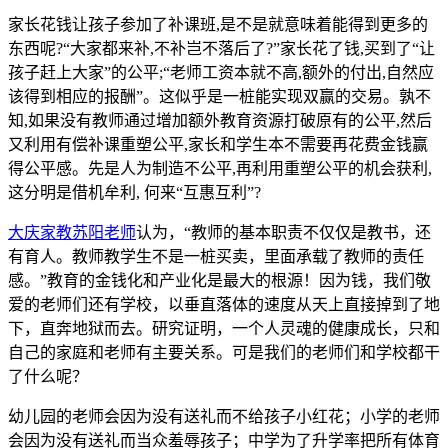
家长花钱让孩子参加了补课班,是不是就意味着能得到更多的
东西呢?“大家都来补,不补岂不落后了?”家长花了钱,买到了“让
孩子赶上大家”的公平;“老师工资本就不高,额外的付出,自然应
该得到相应的报酬”。这似乎是一桩能实现双赢的交易。孰不
知,如果没有教师通过增加额外教育资源打破原有的公平,然后
又利用有偿补课重塑公平,家长和学生本不需要再花费金钱赢
得公平感。先是人为制造不公平,再利用重塑公平的机会获利,
这分明是借机牟利, 何来“互惠互利”?
大庆家教苏阳老师
认为，“教师的基本职责不仅仅是教书，还
有育人。教师教学生不是一桩买卖，里面承载了教师的责任
感。”教育的金钱化和产业化是最大的根源！因为钱，我们敬
爱的老师们还有学校，以垂直落体的速度从天上直接掉到了地
下，直奔地狱而去。研究证明，一个人灵魂的健康成长，只和
自己的家庭和老师有主要关系。可是我们的老师们和学校都干
了什么呢？
幼儿园的老师会因为没有送礼而不给孩子小红花；小学的老师
会因为没有送礼而当众羞辱孩子；中学为了升学率把所有体育