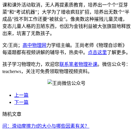
课和课外活动取消，无人再提素质教育，培养出一个个“豆芽
菜”和“考试机器”；大学为了增收疯狂扩招，培养出无数个“半
成品”找不到工作还要“被就业”。像奥数这种摧残儿童灵魂，
变态儿童人格的丑陋东西，也因为金钱利益被大张旗鼓地释放
出来，坑害了无数孩子。
文/王尚；
高中物理网
力学组主编。王尚老师《物理自诊断》
每道题都有视频讲解的辅导书，热卖中。
点击这里
了解更多。
孩子学习物理吃力，欢迎您
联系笔者物理补课
。微信公众号：
teacherws，关注可免费领取物理视频资料。
上一篇
下一篇
随机文章
问：滑动摩擦力f的大小与哪些因素有关？