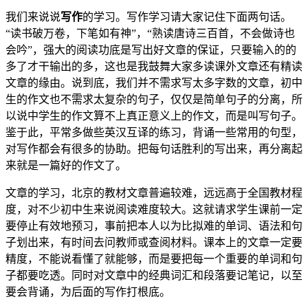
我们来说说
写作
的学习。写作学习请大家记住下面两句话。
“读书破万卷，下笔如有神”，“熟读唐诗三百首，不会做诗也
会吟”，强大的阅读功底是写出好文章的保证，只要输入的的
多了才干输出的多，这也是我鼓舞大家多读课外文章还有精读
文章的缘由。说到底，我们并不需求写太多字数的文章，初中
生的作文也不需求太复杂的句子，仅仅是简单句子的分离，所
以说中学生的作文算不上真正意义上的作文，而是叫写句子。
鉴于此，平常多做些英汉互译的练习，背诵一些常用的句型，
对写作都会有很多的协助。把每句话胜利的写出来，再分离起
来就是一篇好的作文了。
文章的学习，北京的教材文章普遍较难，远远高于全国教材程
度，对不少初中生来说阅读难度较大。这就请求学生课前一定
要停止有效地预习，事前把本人以为比拟难的单词、语法和句
子划出来，有时间去问教师或查阅材料。课本上的文章一定要
精度，不能说看懂了就能够，而是要把每一个重要的单词和句
子都要吃透。同时对文章中的经典词汇和段落要记笔记，以至
要会背诵，为后面的写作打根底。