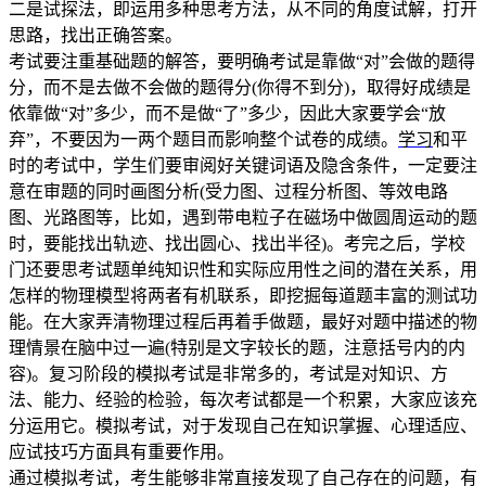
二是试探法，即运用多种思考方法，从不同的角度试解，打开
思路，找出正确答案。
考试要注重基础题的解答，要明确考试是靠做“对”会做的题得
分，而不是去做不会做的题得分(你得不到分)，取得好成绩是
依靠做“对”多少，而不是做“了”多少，因此大家要学会“放
弃”，不要因为一两个题目而影响整个试卷的成绩。
学习
和平
时的考试中，学生们要审阅好关键词语及隐含条件，一定要注
意在审题的同时画图分析(受力图、过程分析图、等效电路
图、光路图等，比如，遇到带电粒子在磁场中做圆周运动的题
时，要能找出轨迹、找出圆心、找出半径)。考完之后，学校
门还要思考试题单纯知识性和实际应用性之间的潜在关系，用
怎样的物理模型将两者有机联系，即挖掘每道题丰富的测试功
能。在大家弄清物理过程后再着手做题，最好对题中描述的物
理情景在脑中过一遍(特别是文字较长的题，注意括号内的内
容)。复习阶段的模拟考试是非常多的，考试是对知识、方
法、能力、经验的检验，每次考试都是一个积累，大家应该充
分运用它。模拟考试，对于发现自己在知识掌握、心理适应、
应试技巧方面具有重要作用。
通过模拟考试，考生能够非常直接发现了自己存在的问题，有