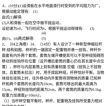
A．(10分)(1)设滑板在水平地面滑行时受到的平均阻力为厂，
根据动能定理有: (1)
由式(1)解得:
(2)人和滑板一起在空中做平抛运动，
设初速为v0，飞行时间为t，根据平抛运动规律有: (3)
(4)
由(1)、(4)两式解得: (5)
2、（04上海卷）24．（14分）有人设计了一种新型伸缩拉杆
秤.结构如图，秤杆的一端固定一配重物并悬一挂钩，秤杆外
面套有内外两个套筒，套筒左端开槽使其可以不受秤纽阻碍而
移动到挂钩所在位置（设开槽后套筒的重心仍在其长度中点位
置），秤杆与内层套筒上刻有质量刻度.空载（挂钩上不挂物
体，且套筒未拉出）时，用手提起秤纽，杆秤恰好平衡，当物
体挂在挂钩上时，往外移动内外套筒待测物体的质量.已知秤
杆和两个套筒的长度均为16cm，套筒可移出的最大距离为
15cm，秤纽到挂钩的距离为2cm，两个套筒的质量均为0.1kg.
取重力加速度g=10m/s2，
（1）当杆秤空载平衡时，秤杆、配重物及挂钩所受重力相对