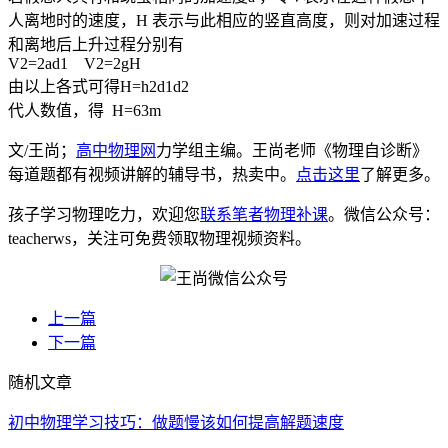
人离地时的速度，H 表示与此相应的竖直高度，则对加速过程
和离地后上升过程分别有
V2=2ad1 V2=2gH
由以上各式可得H=h2d1d2
代人数值，得 H=63m
文/王尚；
高中物理网
力学组主编。王尚老师《物理自诊断》
每道题都有视频讲解的辅导书，热卖中。
点击这里
了解更多。
孩子学习物理吃力，欢迎您
联系笔者物理补课
。微信公众号：
teacherws，关注可免费领取物理视频资料。
上一篇
下一篇
随机文章
初中物理学习技巧：做题慢该如何提高解题速度