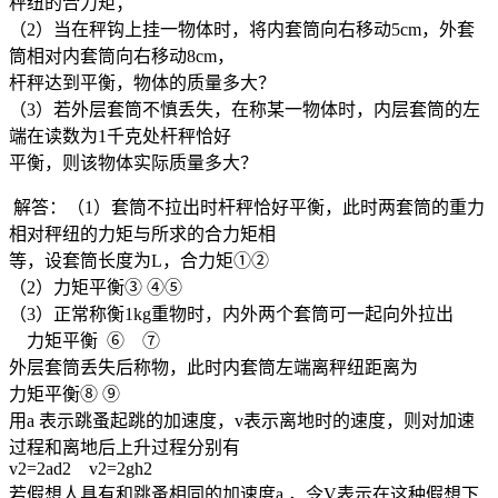
秤纽的合力矩；
（2）当在秤钩上挂一物体时，将内套筒向右移动5cm，外套
筒相对内套筒向右移动8cm，
杆秤达到平衡，物体的质量多大？
（3）若外层套筒不慎丢失，在称某一物体时，内层套筒的左
端在读数为1千克处杆秤恰好
平衡，则该物体实际质量多大？
解答：（1）套筒不拉出时杆秤恰好平衡，此时两套筒的重力
相对秤纽的力矩与所求的合力矩相
等，设套筒长度为L，合力矩①②
（2）力矩平衡③ ④⑤
（3）正常称衡1kg重物时，内外两个套筒可一起向外拉出
力矩平衡 ⑥ ⑦
外层套筒丢失后称物，此时内套筒左端离秤纽距离为
力矩平衡⑧ ⑨
用a 表示跳蚤起跳的加速度，v表示离地时的速度，则对加速
过程和离地后上升过程分别有
v2=2ad2 v2=2gh2
若假想人具有和跳蚤相同的加速度a ，令V表示在这种假想下