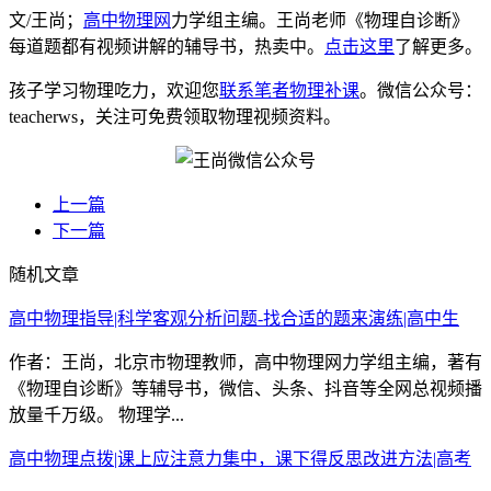
文/王尚；
高中物理网
力学组主编。王尚老师《物理自诊断》
每道题都有视频讲解的辅导书，热卖中。
点击这里
了解更多。
孩子学习物理吃力，欢迎您
联系笔者物理补课
。微信公众号：
teacherws，关注可免费领取物理视频资料。
上一篇
下一篇
随机文章
高中物理指导|科学客观分析问题-找合适的题来演练|高中生
作者：王尚，北京市物理教师，高中物理网力学组主编，著有
《物理自诊断》等辅导书，微信、头条、抖音等全网总视频播
放量千万级。 物理学...
高中物理点拨|课上应注意力集中，课下得反思改进方法|高考