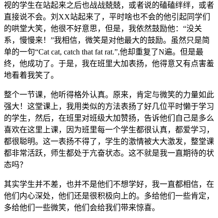
视的学生在站起来之后也战战兢兢，或者说的磕磕绊绊，或者
直接说不会。刘XX站起来了，平时啥也不会的他引起同学们
的哄堂大笑，他很不好意思，但是，我依然鼓励他：“没关
系，慢慢来！”我相信，微笑是对他最大的鼓励。虽然只是简
单的一句“
Cat cat, catch that fat rat.
”
,
他却重复了
N
遍。但是最
终，他成功了。于是，我在班里大加表扬，他得意又有点害羞
地看着我笑了。
整个一节课，他听得格外认真。原来，肯定与微笑的力量如此
强大！
这堂课上，我用类似的方法表扬了好几位平时懒于学习
的学生，然后，在班里对班级大加赞扬，告诉他们自己是多么
喜欢在这里上课，因为班里每一个学生都很认真，都爱学习，
都很聪明。这一表扬不得了，学生的激情被大大激发，整堂课
都非常活跃，师生都处于亢奋状态。这不就是我一直期待的状
态吗？
其实学生并不差，也并不是他们不想学好，我一直都相信，在
他们内心深处，他们还是很积极向上的。多给他们一些肯定，
多给他们一些微笑，他们会给我们带来惊喜。