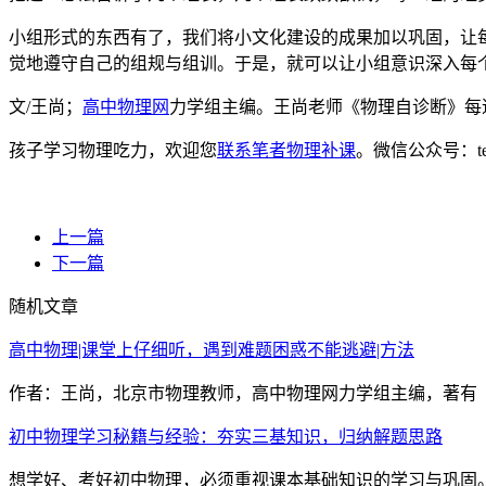
小组形式的东西有了，我们将小文化建设的成果加以巩固，让
觉地遵守自己的组规与组训。于是，就可以让小组意识深入每
文/王尚；
高中物理网
力学组主编。王尚老师《物理自诊断》每
孩子学习物理吃力，欢迎您
联系笔者物理补课
。微信公众号：t
上一篇
下一篇
随机文章
高中物理|课堂上仔细听，遇到难题困惑不能逃避|方法
作者：王尚，北京市物理教师，高中物理网力学组主编，著有《
初中物理学习秘籍与经验：夯实三基知识，归纳解题思路
想学好、考好初中物理，必须重视课本基础知识的学习与巩固。