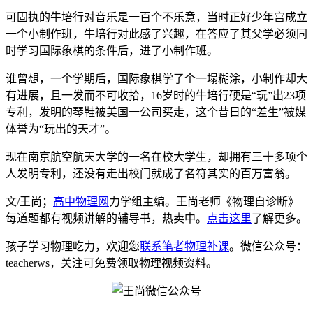
可固执的牛培行对音乐是一百个不乐意，当时正好少年宫成立
一个小制作班，牛培行对此感了兴趣，在答应了其父学必须同
时学习国际象棋的条件后，进了小制作班。
谁曾想，一个学期后，国际象棋学了个一塌糊涂，小制作却大
有进展，且一发而不可收拾，16岁时的牛培行硬是“玩”出23项
专利，发明的琴鞋被美国一公司买走，这个昔日的“差生”被媒
体誉为“玩出的天才”。
现在南京航空航天大学的一名在校大学生，却拥有三十多项个
人发明专利，还没有走出校门就成了名符其实的百万富翁。
文/王尚；
高中物理网
力学组主编。王尚老师《物理自诊断》
每道题都有视频讲解的辅导书，热卖中。
点击这里
了解更多。
孩子学习物理吃力，欢迎您
联系笔者物理补课
。微信公众号：
teacherws，关注可免费领取物理视频资料。