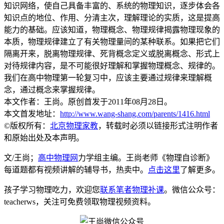
知识网络，使自己具备丰富的、系统的物理知识，逐步体会各
知识点的地位、作用、分清主次，理解理论的实质，这是提高
能力的基础。应该知道，物理概念、物理规律揭露物理现象的
本质，物理规律建立了有关物理量间的某种联系。如果把它们
隔离开来，脱离物理规律、死背概念定义或脱离概念、形式上
对待规律内容，是不可能很好理解和掌握物理概念、规律的。
我们在高中物理第一轮复习中，应该主要通过规律来理解概
念，通过概念来掌握规律。
本文作者：王尚。原创首发于2011年08月28日。
本文首发地址：
http://www.wang-shang.com/parents/1416.html
©版权所有：
北京物理家教
，转载时必须以链接形式注明作者
和原始出处及本声明。
文/王尚；
高中物理网
力学组主编。王尚老师《物理自诊断》
每道题都有视频讲解的辅导书，热卖中。
点击这里
了解更多。
孩子学习物理吃力，欢迎您
联系笔者物理补课
。微信公众号：
teacherws，关注可免费领取物理视频资料。