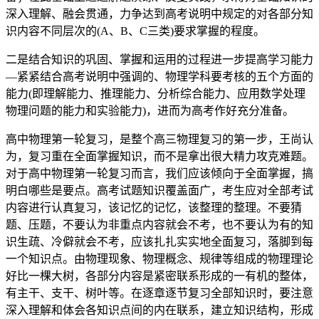
深入理解、融会贯通，力争达到高考说明中规定的对各部分知
识内容不同层次的(A、B、C三类)要求掌握的程度。
二是结合知识的巩固、掌握和运用的过程进一步提高学习能力
—紧紧结合高考说明中强调的、物理学科要考核的五个方面的
能力(即理解能力、推理能力、分析综合能力、应用数学处理
物理问题的能力和实验能力)，进而为高考作好充分准备。
高中物理第一轮复习，是整个高三物理复习的第一步，王尚认
为，复习重在全面掌握知识，而不是拿出很大精力攻克难题。
对于高中物理第一轮复习而言，我们应该倾向于全面掌握，搞
明白哪些是要点。高考试题知识覆盖面广，考生应对全部考试
内容进行认真复习，该记忆的记忆，该整理的整理。不要猜
题、压题，不要认为非重点内容就会不考，也不要认为有的知
识生疏、冷僻就会不考，应该扎扎实实地全面复习，落脚到每
一个知识点。由物理现象、物理概念、规律等组成的物理理论
好比一棵大树，各部分内容是紧密联系形成的一有机的整体，
有主干、支干、树叶等。在逐章逐节复习全部知识时，要注意
深入理解和体会各知识点间的内在联系，建立知识结构，形成