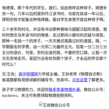
电烤馍，那个年代的学生，我们，如此称呼这种饼子。顺便补
充一句，几年以后的我到丹江读书时，也是在就读一年以后，
郧阳农校才配备这种电烤箱，面对学生食堂开放这种饼子啊。
三十余年的时光，并没有冲淡那种香味与甜腻泛起的诱惑，我
时时想念当年读书时的情景，走过那间小屋时的迟疑与徘徊，
那种一毛钱一个的饼子，一天天推迟我路过时的速度。哦，一
学期报名的学费，由一元到二元最终五元，铅笔一分二分三分
五分的涨价，可是，农村出身的我，干瘪的空口袋，让我一次
次无奈地走开。是因为没有吃到那个饼子，才永远的怀念那个
时代么？
文/王尚；
高中物理网
力学组主编。王尚老师《物理自诊断》
每道题都有视频讲解的辅导书，热卖中。
点击这里
了解更多。
孩子学习物理吃力，欢迎您
联系笔者物理补课
。微信公众号：
teacherws，关注可免费领取物理视频资料。