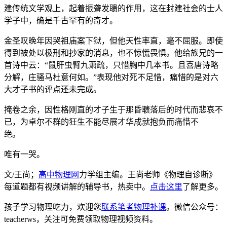
建传统文学观上，起着振聋发聩的作用，这在封建社会的士人
学子中，确是千古罕有的奇才。
金圣叹晚年因哭祖庙案下狱，但他天性率直，毫不屈服。即使
得到被处以极刑和抄家的消息，也不惊慌畏惧。他给族兄的一
首诗中云：“鼠肝虫臂九萧疏，只惜胸中几本书。且喜唐诗略
分解，庄骚马杜意何如。”表现他对死不足惜，痛惜的是对六
大才子书的评点还未完成。
掩卷之余，因性格刚直的才子生于那昏聩落后的时代而悲哀不
已，为卓尔不群的狂生不能尽展才华成就抱负而痛惜不
绝。
唯有一哭。
文/王尚；
高中物理网
力学组主编。王尚老师《物理自诊断》
每道题都有视频讲解的辅导书，热卖中。
点击这里
了解更多。
孩子学习物理吃力，欢迎您
联系笔者物理补课
。微信公众号：
teacherws，关注可免费领取物理视频资料。