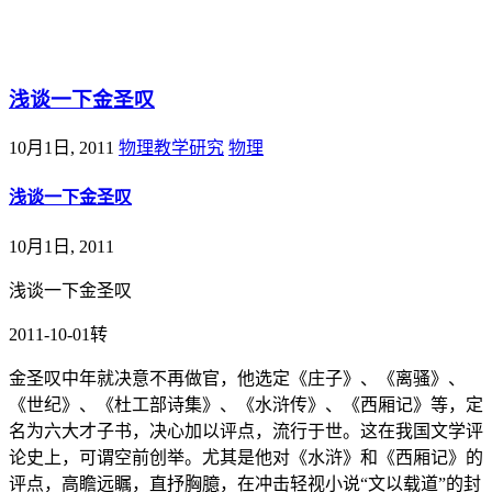
@王尚物理问答
浅谈一下金圣叹
10月1日, 2011
物理教学研究
物理
浅谈一下金圣叹
10月1日, 2011
浅谈一下金圣叹
2011-10-01转
金圣叹中年就决意不再做官，他选定《庄子》、《离骚》、
《世纪》、《杜工部诗集》、《水浒传》、《西厢记》等，定
名为六大才子书，决心加以评点，流行于世。这在我国文学评
论史上，可谓空前创举。尤其是他对《水浒》和《西厢记》的
评点，高瞻远瞩，直抒胸臆，在冲击轻视小说“文以载道”的封