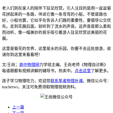
老人们则在家人的陪伴下驻足欣赏。引人注目的是用一盆盆菊
花拼起来的一条路，伟说它像一条弯弯的小船，不管是路也
好，小船也罢，它似乎在告诉人们路的重要性，要倡导公交优
先。走到花展后面，就听到了流水的声音。这声音是那么柔和
而动听，像一幅美妙的音乐吸引着游人驻足欣赏这美丽的花
展。
这里是菊花的世界，这里是水的乐园，你要不去远处旅游，就
请你到这里来看看吧！
文/王尚；
高中物理网
力学组主编。王尚老师《物理自诊断》
每道题都有视频讲解的辅导书，热卖中。
点击这里
了解更多。
孩子学习物理吃力，欢迎您
联系笔者物理补课
。微信公众号：
teacherws，关注可免费领取物理视频资料。
上一篇