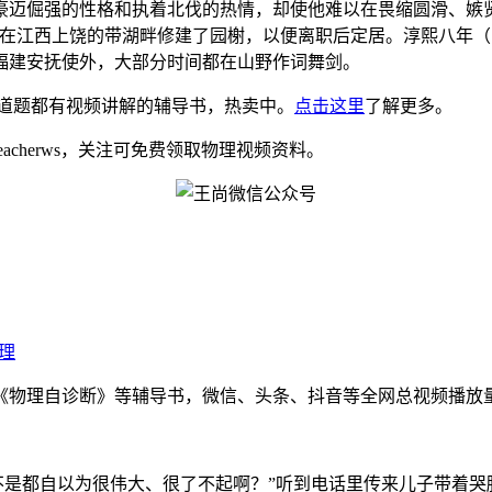
豪迈倔强的性格和执着北伐的热情，却使他难以在畏缩圆滑、嫉
在江西上饶的带湖畔修建了园榭，以便离职后定居。淳熙八年（1
福建安抚使外，大部分时间都在山野作词舞剑。
道题都有视频讲解的辅导书，热卖中。
点击这里
了解更多。
eacherws，关注可免费领取物理视频资料。
理
物理自诊断》等辅导书，微信、头条、抖音等全网总视频播放量千万
我问你，老师是不是都自以为很伟大、很了不起啊？”听到电话里传来儿子带着哭