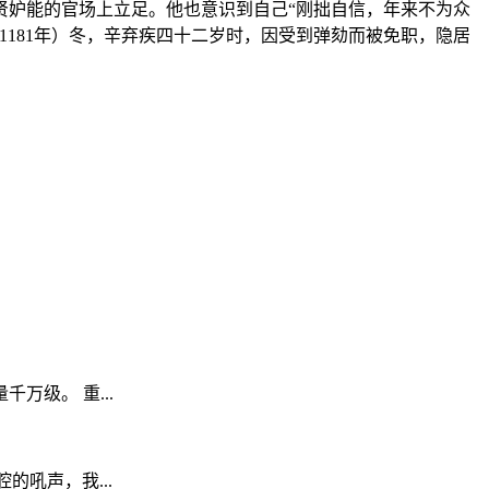
贤妒能的官场上立足。他也意识到自己“刚拙自信，年来不为众
181年）冬，辛弃疾四十二岁时，因受到弹劾而被免职，隐居
级。 重...
腔的吼声，我...