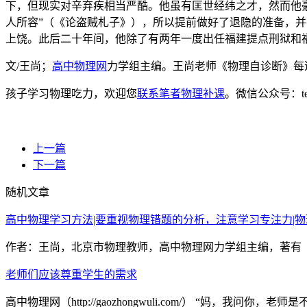
下，但现实对辛弃疾相当严酷。他虽有匡世经纬之才，然而他
人所容”（《论盗贼札子》），所以提前做好了退隐的准备，并
上饶。此后二十年间，他除了有两年一度出任福建提点刑狱和
文/王尚；
高中物理网
力学组主编。王尚老师《物理自诊断》每
孩子学习物理吃力，欢迎您
联系笔者物理补课
。微信公众号：t
上一篇
下一篇
随机文章
高中物理学习方法|要重视物理错题的分析，注意学习专注力|物
作者：王尚，北京市物理教师，高中物理网力学组主编，著有《
老师们应该尊重学生的需求
高中物理网（http://gaozhongwuli.com/） “妈，