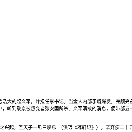
势浩大的起义军，并担任掌书记。当金人内部矛盾爆发，完颜亮
途中，听到耿京被叛变者张安国所杀、义军溃散的消息，便带部
为之兴起，圣天子一见三叹息”（洪迈《稼轩记》）。辛弃疾二十