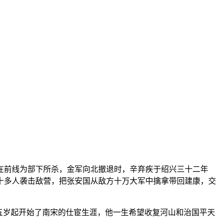
在前线为部下所杀，金军向北撤退时，辛弃疾于绍兴三十二年
五十多人袭击敌营，把张安国从敌方十万大军中擒拿带回建康，交
五岁起开始了南宋的仕宦生涯，他一生希望收复河山和治国平天