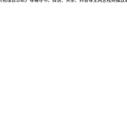
物理自诊断》等辅导书，微信、头条、抖音等全网总视频播放量千万