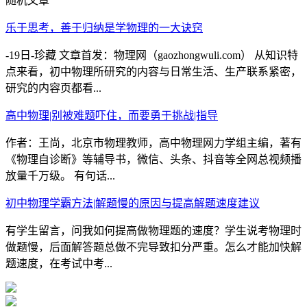
随机文章
乐于思考，善于归纳是学物理的一大诀窍
-19日-珍藏 文章首发：物理网（gaozhongwuli.com） 从知识特
点来看，初中物理所研究的内容与日常生活、生产联系紧密，
研究的内容页都看...
高中物理|别被难题吓住，而要勇于挑战|指导
作者：王尚，北京市物理教师，高中物理网力学组主编，著有
《物理自诊断》等辅导书，微信、头条、抖音等全网总视频播
放量千万级。 有句话...
初中物理学霸方法|解题慢的原因与提高解题速度建议
有学生留言，问我如何提高做物理题的速度？学生说考物理时
做题慢，后面解答题总做不完导致扣分严重。怎么才能加快解
题速度，在考试中考...