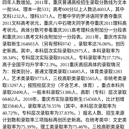
四年人数增加。2011年，重庆普通高校招生录取分数线为文本
一批564、理本一批533；高考600分以上人数达4603人，其中
文科1232人，理科3371人。巴蜀中学的罗诗语同学勇夺重庆
2011文科高考状元，重庆八中石啸天同学勇夺重庆2011理科高
考状元。具体分数可参看重庆2011高考理科含附加分一分段表
和重庆2011高考文科含附加分一分段表。2011年，重庆市实际
录取新生164603人（另有预科974），录取率达76.06%，创历
史新高。其中，本科层次实际录取82975人，本科录取率为
38.34%；专科层次实际录取81628人，专科录取率为37.72%，
高于全国平均升学率72.3%。2011重庆高招具体的录取情况
为：按类别分，普通文理类录取134685人，体育类录取1283
人，艺术类录取9773人，三校高职类录取5565人，非统考类录
取13297人；按院校层次分（不含艺术、体育），重点本科共
录取20490人、一般本科录取51386人、高职（专科）层次录取
68462人。2010年，重庆市实际录取新生154568人，比计划增
加35840人，录取率达78.55％（其中，本科层次录取率为
40.72％，专科层次录取率为37.83％。）报名人数、招生来源
计划数和录取率三项指标再创历史新高。在统考类中：文史类
录取率为75.39％，理工类录取率为75.46％，三校高职类录取