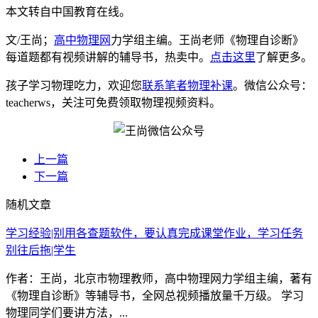
本文转自中国教育在线。
文/王尚；
高中物理网
力学组主编。王尚老师《物理自诊断》
每道题都有视频讲解的辅导书，热卖中。
点击这里
了解更多。
孩子学习物理吃力，欢迎您
联系笔者物理补课
。微信公众号：
teacherws，关注可免费领取物理视频资料。
上一篇
下一篇
随机文章
学习经验|别用各查题软件，要认真完成课堂作业，学习任务
别往后拖|学生
作者：王尚，北京市物理教师，高中物理网力学组主编，著有
《物理自诊断》等辅导书，全网总视频播放量千万级。 学习
物理同学们要讲方法，...