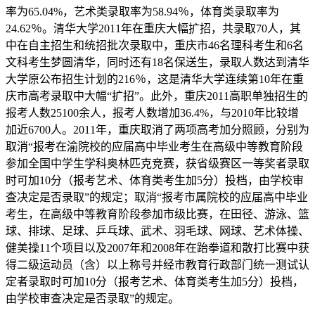
率为65.04%，艺术类录取率为58.94％，体育类录取率为
24.62％。清华大学2011年在重庆大幅扩招，共录取70人，其
中在自主招生和统招批次录取中，重庆市46名理科考生和6名
文科考生梦圆清华，同时还有18名保送生，录取人数达到清华
大学原公布招生计划的216％，这是清华大学连续第10年在重
庆市高考录取中大幅“扩招”。此外，重庆2011高职单独招生的
报考人数25100余人，报考人数增加36.4%，与2010年比较增
加近6700人。2011年，重庆取消了两项高考加分照顾，分别为
取消“报考在渝院校的应届高中毕业考生在高级中等教育阶段
参加全国中学生学科奥林匹克竞赛，获省级赛区一等奖者录取
时可加10分（报考艺术、体育类考生加5分）投档，由学校审
查决定是否录取”的规定；取消“报考市属院校的应届高中毕业
考生，在高级中等教育阶段参加市级比赛，在田径、游泳、篮
球、排球、足球、乒乓球、武术、羽毛球、网球、艺术体操、
健美操11个项目以及2007年和2008年在跆拳道和散打比赛中获
得二级运动员（含）以上称号并经市教育行政部门统一测试认
定者录取时可加10分（报考艺术、体育类考生加5分）投档，
由学校审查决定是否录取”的规定。