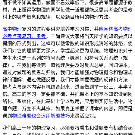
而不做不知其运用，做而不看效率低下。很多高考题都源于教
材，真正懂得学物理的同学每做一道题都能反思其考查的是教
材上的哪些概念和规律，以及题目所用的物理方法。
高中物理
复习的过程要讲究培养学习习惯，并
应围绕高考物理
必考点来复习、备考
。王尚建议大家将当天所学的知识要点以
提纲的形式列出，这样可以使零散的知识形成清晰的脉络，使
我们对它的理解更为深入，掌握起来更为系统。物理知识对于
学生来说是一系列的符号系统（概念）和符号关系系统（规
律）。在我们每做完一道物理后要及时反思总结，回归课本。
通过对做题的反思与归纳，我们才能加强对物理概念和物理规
律的理解；通过做题反思，我们才能掌握做题的规律和方法，
把考点与课本内容有机结合起来，进而做到举一反三，事半功
倍。高三的学习一定要抓基础，并把课本上的基本知识做到网
络化、系统化，在此基础上学以致用，应用到实际生活中。物
理命题，万变不离其宗。如果真正掌握了课本的内容，即便是
遇到
物理难题也会运用解题技巧
来灵活应对。
我们高三一年的物理复习，必须要将看书和做题要有机结合起