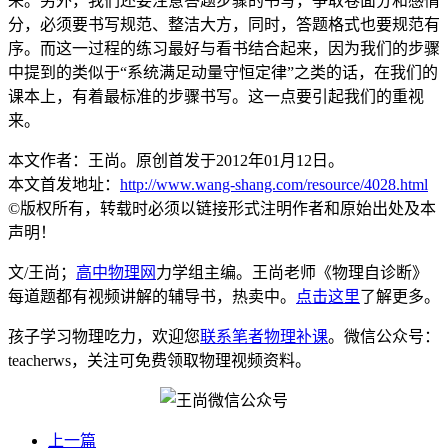
来。另外，我们还要注意答题步骤的书写，争取卷面分和感情
分，必须要书写规范、整洁大方，同时，答题格式也要规范有
序。而这一过程的练习最好与看书结合起来，因为我们的步骤
中提到的类似于“系统满足动量守恒定律”之类的话，在我们的
课本上，有着最标准的步骤书写。这一点要引起我们的重视
来。
本文作者：王尚。原创首发于2012年01月12日。
本文首发地址：
http://www.wang-shang.com/resource/4028.html
©版权所有，转载时必须以链接形式注明作者和原始出处及本
声明！
文/王尚；
高中物理网
力学组主编。王尚老师《物理自诊断》
每道题都有视频讲解的辅导书，热卖中。
点击这里
了解更多。
孩子学习物理吃力，欢迎您
联系笔者物理补课
。微信公众号：
teacherws，关注可免费领取物理视频资料。
上一篇