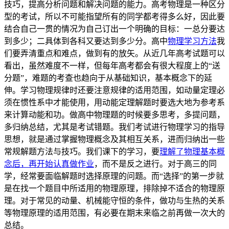
技巧，提高分析问题和解决问题的能力。高考物理是一种区分
型的考试，所以不可能指望所有的同学都考得多么好，因此要
结合自己一贯的情况为自己订出一个明确的目标：一总分要达
到多少；二具体到各科又要达到多少分。高中
物理学习方法
我
们要弄清重点和难点，做到有的放矢。从近几年高考试题可以
看出，虽然难度不一样，但每年高考都会有很大程度上的“送
分题”，难题的考查也趋向于从基础知识，基本概念下的延
伸。学习物理规律时还要注意规律的适用范围，如动量定理必
须在惯性系中才能使用，用动能定理解题时要选大地为参考系
来计算动能和功。做高中物理题的时候要多思考，多提问题，
多归纳总结，尤其是考试错题。我们考试进行物理学习的指导
思想，就是通过掌握物理概念及其相互关系，进而归纳出一些
常规解题方法与技巧。我们课下的学习，要
理解了物理基本概
念后，再开始认真做作业
，而不是反之进行。对于高三的同
学，经常要面临解题时选择原理的问题。而“选择”的第一步就
是在找一个题目中所适用的物理原理，排除掉不适合的物理原
理。对于常见的动量、机械能守恒的条件，做功与生热的关系
等物理原理的适用范围，有必要在期末来临之前再做一次大的
总结。