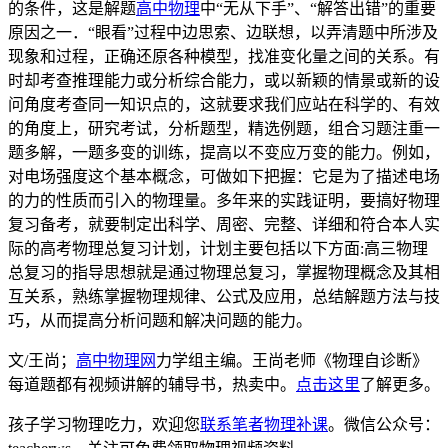
的条件，这是解题
高中物理
中“无从下手”、“解答出错”的重要
原因之一．“眼看”过程中边思索、边联想，以弄清题中所涉及
现象和过程，正确还原各种模型，找准变化量之间的关系。有
时却考查推理能力或分析综合能力，或以新颖的情景或新的设
问角度考查同一知识点的，这就要求我们应站在科学的、有效
的角度上，研究考试，分析题型，精选例题，组合习题注重一
题多解，一题多变的训练，提高以不变应万变的能力。例如，
对电场强度这个基本概念，可做如下把握：它是为了描述电场
的力的性质而引入的物理量。多年来的实践证明，要搞好物理
复习备考，就要制定出科学、周密、完整、详细和符合本人实
际的高考物理总复习计划，计划主要包括以下方面:高三物理
总复习的指导思想就是通过物理总复习，掌握物理概念及其相
互关系，熟练掌握物理规律、公式及应用，总结解题方法与技
巧，从而提高分析问题和解决问题的能力。
文/王尚；
高中物理网
力学组主编。王尚老师《物理自诊断》
每道题都有视频讲解的辅导书，热卖中。
点击这里
了解更多。
孩子学习物理吃力，欢迎您
联系笔者物理补课
。微信公众号：