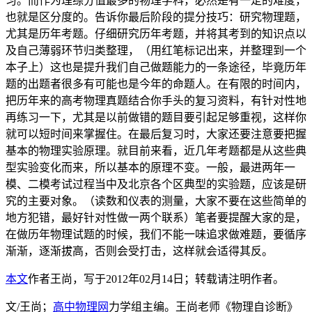
习。而作为理综分值最多的物理学科，必然是有一定的难度，
也就是区分度的。告诉你最后阶段的提分技巧：研究物理题，
尤其是历年考题。仔细研究历年考题，并将其考到的知识点以
及自己薄弱环节归类整理，（用红笔标记出来，并整理到一个
本子上）这也是提升我们自己做题能力的一条途径，毕竟历年
题的出题者很多有可能也是今年的命题人。在有限的时间内，
把历年来的高考物理真题结合你手头的复习资料，有针对性地
再练习一下，尤其是以前做错的题目要引起足够重视，这样你
就可以短时间来掌握住。在最后复习时，大家还要注意要把握
基本的物理实验原理。就目前来看，近几年考题都是从这些典
型实验变化而来，所以基本的原理不变。一般，最进两年一
模、二模考试过程当中及北京各个区典型的实验题，应该是研
究的主要对象。（读数和仪表的测量，大家不要在这些简单的
地方犯错，最好针对性做一两个联系）笔者要提醒大家的是，
在做历年物理试题的时候，我们不能一味追求做难题，要循序
渐渐，逐渐拔高，否则会受打击，这样就会适得其反。
本文
作者王尚，写于2012年02月14日；转载请注明作者。
文/王尚；
高中物理网
力学组主编。王尚老师《物理自诊断》