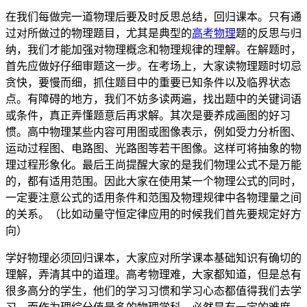
在我们每做完一道物理后要及时反思总结，回归课本。只有通
过对所做过的物理题目，尤其是典型的
高考物理
题的反思与归
纳，我们才能加强对物理概念和物理规律的理解。在解题时，
首先应做好仔细审题这一步。在考场上，大家读物理题时切忌
贪快，要慢而细，抓住题目中的重要已知条件以及临界状态
点。有障碍的地方，我们不妨多读两遍，找出题中的关键词语
或条件，真正弄懂题意后再求解。其次是要养成画图的好习
惯。高中物理某些内容可用图或图像表示，例如受力分析图、
运动过程图、电路图、光路图等若干图像。这样可将抽象的物
理过程形象化。最后王尚提醒大家的是我们物理公式不是万能
的，都有适用范围。因此大家在使用某一个物理公式的同时，
一定要注意公式的适用条件和范围及物理规律中各物理量之间
的关系。（比如动量守恒定律应用的时候我们首先要规定好方
向）
学好物理必须回归课本，大家应对所学课本基础知识有确切的
理解，弄清其中的道理。高考物理难，大家都知道，但是总有
很多高分的学生，他们的学习习惯和学习心态都值得我们去学