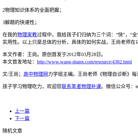
2物理知识体系的全面把握；
3解题的快速性；
在我的
物理家教
过程中，我给孩子们归纳为三个词：“快”，“
实用性。以上只是总体的分析，具体的如何实战，王尚老师在
本文作者：王尚。原创首发于2012年03月28日。
本文首发地址：
http://www.wang-shang.com/resource/4382.html
文/王尚；
高中物理网
力学组主编。王尚老师《物理自诊断》每
孩子学习物理吃力，欢迎您
联系笔者物理补课
。微信公众号：t
上一篇
下一篇
随机文章