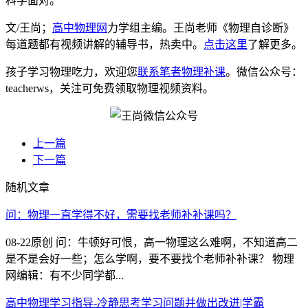
科学面对。
文/王尚；
高中物理网
力学组主编。王尚老师《物理自诊断》
每道题都有视频讲解的辅导书，热卖中。
点击这里
了解更多。
孩子学习物理吃力，欢迎您
联系笔者物理补课
。微信公众号：
teacherws，关注可免费领取物理视频资料。
上一篇
下一篇
随机文章
问：物理一直学得不好，需要找老师补补课吗？
08-22原创 问：牛顿好可恨，高一物理这么难啊，不知道高二
是不是会好一些；怎么学啊，要不要找个老师补补课？ 物理
网编辑：有不少同学都...
高中物理学习指导-冷静思考学习问题并做出改进|学霸