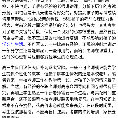
有巨大的吸引力。昨日下午一位赵先生说：“高考前临阵磨
枪，不快也光，听很有经验的老师讲讲课，分析下历年的考试
形势，哪怕就是十几天也是有好处的，对提高孩子的考试成绩
肯定有帮助。”这位父亲解释说，现在孩子的考前心理压力也
很大，考前这段时间这样紧张的学习安排也很头大。其实考生
到了这个关键的阶段，保持一个良好的心态很重要，虽然要复
习重要考点，但不宜过度紧张地进行培训，不能影响到孩子的
学习与生活
。不可否认，一些比较有经验，正规的冲刺培训对
一部分学生还是能够起到一些作用的，而培训老师在课堂上，
适时的心理辅导也能够减轻学生的心理负担。
高三生盲目迷信天价补习班太冒险。一些不可老师或许能为学
生提供个性化的教学，但最了解学生情况的还是本校老师。笔
者看来，学校老师工作在教学第一线，对孩子的学习情况最了
解。当然，有经验的在职老师对高考命题导向和阅卷都很有研
究。再加上学生熟悉一个新老师需要一个过程，与其花时间重
新磨合，还不如跟着本校老师脚踏实地地复习。在学习知识上
根本不存在捷径，花高价未必就能换来高分，在这段时间里，
考生应该抓基础，不应再盲目拔高。考前的冲刺培训，家长要