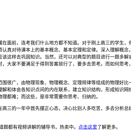
摆在面前，连考我们什么地方都不知道。对于刚上高三的学生，
须认真对待课本上的基本概念、基本定理和定律。深入理解概念
应该这样去巩固知识。当然，还可以对典型的题目进行一题多解
时，大家不要满足于得到答案就行了，要多去思考。而如何思考
范围很广，由物理现象、物理概念、定理规律等组成的物理好比
理解和体会各知识点间的内在联系，建立知识结构，形成知识网
物理都难；而这些，是非常需要你思考、归纳的。
在高三的一年中首先摆正心态，决心比别人多吃苦，多去分析总
道题都有视频讲解的辅导书，热卖中。
点击这里
了解更多。