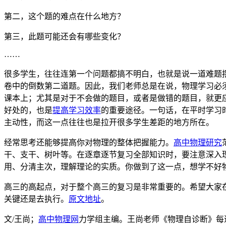
第二，这个题的难点在什么地方？
第三，此题可能还会有哪些变化？
……
很多学生，往往连第一个问题都搞不明白，也就是说一道难题
卷中的倒数第二道题。因此，我们老师总是在说，物理学习必
课本上；尤其是对于不会做的题目，或者是做错的题目，就更
好处的，也是
提高学习效率
的重要途径。一句话，在平时学习
主动性，而这一点往往也是拉开很多学生差距的地方所在。
经常思考还能够提高你对物理的整体把握能力。
高中物理研究
干、支干、树叶等。在逐章逐节复习全部知识时，要注意深入
用、分清主次，理解理论的实质。你做到了这一点，想学不好
高三的高起点，对于整个高三的复习是非常重要的。希望大家
关键还是去执行。
原文地址
。
文/王尚；
高中物理网
力学组主编。王尚老师《物理自诊断》每