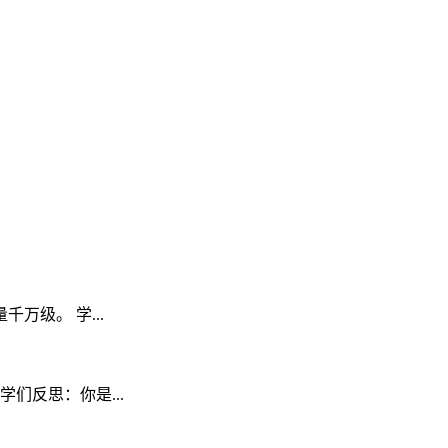
级。 学...
们反思：你是...