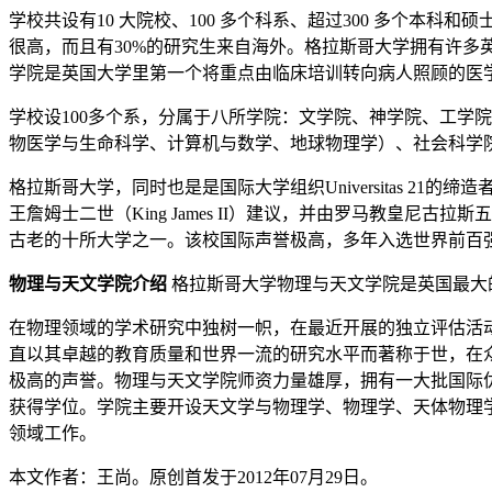
学校共设有10 大院校、100 多个科系、超过300 多个
很高，而且有30%的研究生来自海外。格拉斯哥大学拥有许
学院是英国大学里第一个将重点由临床培训转向病人照顾的医
学校设100多个系，分属于八所学院：文学院、神学院、工学
物医学与生命科学、计算机与数学、地球物理学）、社会科学
格拉斯哥大学，同时也是是国际大学组织Universitas 21
王詹姆士二世（King James II）建议，并由罗马教皇尼古拉
古老的十所大学之一。该校国际声誉极高，多年入选世界前百强名校（U.S.
物理与天文学院介绍
格拉斯哥大学物理与天文学院是英国最大
在物理领域的学术研究中独树一帜，在最近开展的独立评估活
直以其卓越的教育质量和世界一流的研究水平而著称于世，在
极高的声誉。物理与天文学院师资力量雄厚，拥有一大批国际
获得学位。学院主要开设天文学与物理学、物理学、天体物理
领域工作。
本文作者：王尚。原创首发于2012年07月29日。