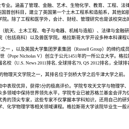
本科和硕士专业。涵盖了管理、金融、艺术、生物化学、教育、工程
多英国首创科目，建立了英国第一个土木工程系和造船系，其他如
学院。除了工程和医学外，会计、财经、管理研究也是该校突出
院（航天、土木工程、电子与电器、机械与造船）、法律与金融
院（包括商科）以及兽医学院。格拉斯哥大学开设多种本科课程
的缔造者之一 ，以及英国大学集团罗素集团（Russell Group
斯五世（Pope Nicholas V）创立于公元1451年的一所公
 News 2011排名, 全球排名79, QS 2012排名，全球排名
的物理天文学院之一，其排名位于剑桥大学之后牛津大学之前。
动中表现优异，获得5分的极高评价。学院专攻天文学与物理学、
众多领域中保持世界领先水平，学院专业已被苏格兰基金会评为
优秀的顶尖专家，这些专家不仅掌握本学科知识，还用自己的研究
学、化学物理学等相关领域课程。格拉斯哥大学该院毕业生一般