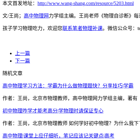
本文首发地址：
http://www.wang-shang.com/resource/5203.html
文/王尚；
高中物理网
力学组主编。王尚老师《物理自诊断》每
孩子学习物理吃力，欢迎您
联系笔者物理补课
。微信公众号：t
上一篇
下一篇
随机文章
高中物理学习方法：学霸为什么做物理题快？分享技巧|学霸
作者：王尚，北京市物理教师，高中物理网力学组主编，著有《
初中物理咋学才能考高分|学物理时请保证专心
作者：王尚，北京市物理教师 如何学好初中物理？为什么我下了
高中物理|课堂上应仔细听，笔记应该记关键点|高考