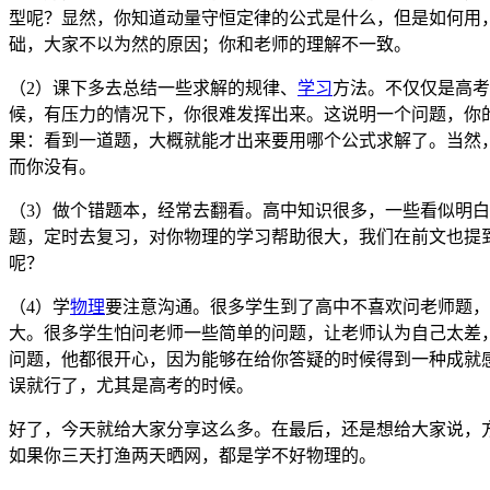
型呢？显然，你知道动量守恒定律的公式是什么，但是如何用
础，大家不以为然的原因；你和老师的理解不一致。
（2）课下多去总结一些求解的规律、
学习
方法。不仅仅是高考
候，有压力的情况下，你很难发挥出来。这说明一个问题，你
果：看到一道题，大概就能才出来要用哪个公式求解了。当然
而你没有。
（3）做个错题本，经常去翻看。高中知识很多，一些看似明
题，定时去复习，对你物理的学习帮助很大，我们在前文也提
呢？
（4）学
物理
要注意沟通。很多学生到了高中不喜欢问老师题，
大。很多学生怕问老师一些简单的问题，让老师认为自己太差
问题，他都很开心，因为能够在给你答疑的时候得到一种成就
误就行了，尤其是高考的时候。
好了，今天就给大家分享这么多。在最后，还是想给大家说，
如果你三天打渔两天晒网，都是学不好物理的。