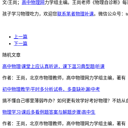
文/王尚；
高中物理网
力学组主编。王尚老师《物理自诊断》每
孩子学习物理吃力，欢迎您
联系笔者物理补课
。微信公众号：t
上一篇
下一篇
随机文章
高中物理|课堂上应认真听讲，课下温习典型题|听课
作者：王尚，北京市物理教师，高中物理网力学组主编，著有《
初中物理教学|平时多分析试卷，多查缺补漏|中考
搞不懂自己哪里薄弱咋办？如何更有效学好考好物理？不妨从自己
物理学习|课后多看例题答案与解题步骤|高中生
作者：王尚，北京市物理教师，高中物理网力学组主编，著有《