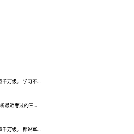
级。 学习不...
最近考过的三...
级。 都说军...