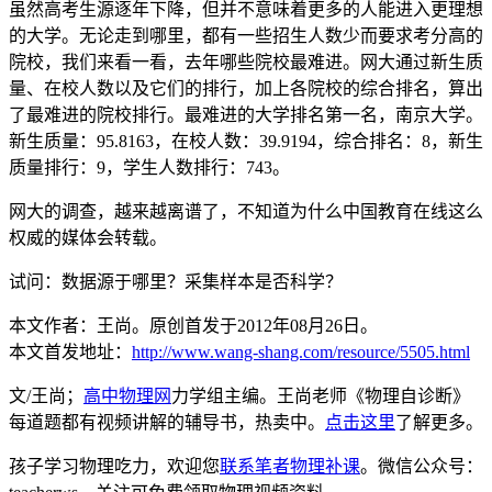
虽然高考生源逐年下降，但并不意味着更多的人能进入更理想
的大学。无论走到哪里，都有一些招生人数少而要求考分高的
院校，我们来看一看，去年哪些院校最难进。网大通过新生质
量、在校人数以及它们的排行，加上各院校的综合排名，算出
了最难进的院校排行。最难进的大学排名第一名，南京大学。
新生质量：95.8163，在校人数：39.9194，综合排名：8，新生
质量排行：9，学生人数排行：743。
网大的调查，越来越离谱了，不知道为什么中国教育在线这么
权威的媒体会转载。
试问：数据源于哪里？采集样本是否科学？
本文作者：王尚。原创首发于2012年08月26日。
本文首发地址：
http://www.wang-shang.com/resource/5505.html
文/王尚；
高中物理网
力学组主编。王尚老师《物理自诊断》
每道题都有视频讲解的辅导书，热卖中。
点击这里
了解更多。
孩子学习物理吃力，欢迎您
联系笔者物理补课
。微信公众号：