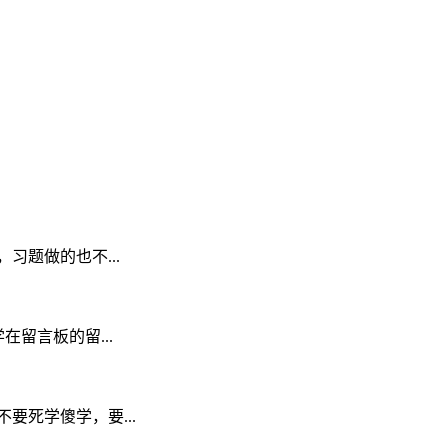
题做的也不...
在留言板的留...
死学傻学，要...