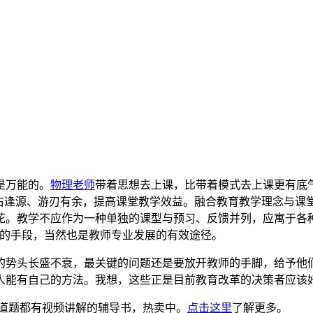
是万能的。
物理老师
带着思想去上课，比带着模式去上课更有底
左右逢源、游刃有余，提高课堂教学效益。融合教育教学理念与课
花。教学不应作为一种单独的课型与预习、反馈并列，应寓于各
接的手段，当然也是教师专业发展的有效途径。
的势头长盛不衰，最关键的问题还是要放开教师的手脚，给予他
人能有自己的方法。我想，这些正是目前教育改革的决策者应该
道题都有视频讲解的辅导书，热卖中。
点击这里
了解更多。