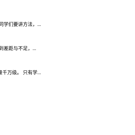
们要讲方法，...
距与不足，...
级。 只有学...