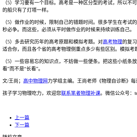
（5）学习要有一个目标。高考是一种区分型的考试，所以不
的船只有了灯塔一样。
（5）做作业的时候，限制自己的错题时间。很多学生在考试
秒必争。而这些，必须从平时做作业的时候来持续训练自己。
（5）多去研究历年的高考原题和模拟考题。对
高考物理
的复习
适合你，而且各个省的高考物理侧重点多少有些区别。模拟考
（5）一些容易忘的知识点，不妨做一些便条。把这些小纸条
看”而不是“长看”。
文/王尚；
高中物理网
力学组主编。王尚老师《物理自诊断》每
孩子学习物理吃力，欢迎您
联系笔者物理补课
。微信公众号：t
上一篇
下一篇