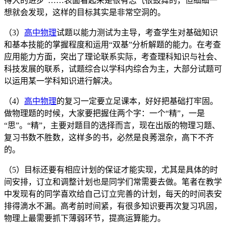
得大的进步”……表面看起来是很有志气很鼓舞的，但细细一
想就会发现，这样的目标其实是非常空洞的。
（3）
高中物理
试题以能力测试为主导，考查学生对基础知识
和基本技能的掌握程度和运用“双基”分析解题的能力。在考查
应用能力方面，突出了理论联系实际，考查理科知识与社会、
科技发展的联系，试题综合以学科内综合为主，大部分试题可
以运用某一学科知识进行解决。
（4）
高中物理
的复习一定要立足课本，好好把基础打牢固。
做物理题的时候，大家要把握住两个字：一个“精”，一是
“思”。“精”，主要对题目的选择而言，现在出版的物理习题、
复习书数不胜数，这样多的书，必然是良莠混杂，高下不齐
的。
（5）目标还要有相应计划的保证才能实现，尤其是具体的时
间安排，订立和调整计划也是同学们常需要去做。笔者在教学
中发现有的同学喜欢给自己订立完善的计划，每天的时间表安
排得滴水不漏。高考前时间紧，有很多知识要再次复习巩固，
物理上最需要抓下薄弱环节，提高运算能力。