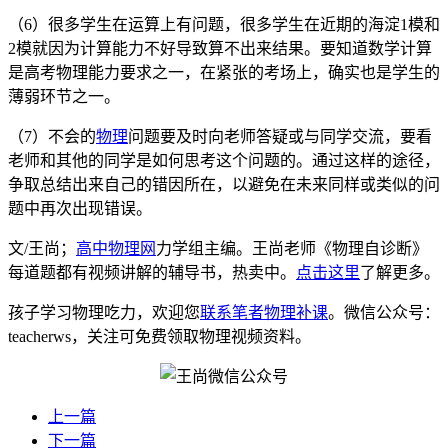
（6）很多学生在运算上有问题，很多学生在近期的海淀1模和
2模就因为计算能力不好导致算不出来结果。要知道数学计算
是高考物理能力要求之一，在紧张的考场上，确实也是学生的
薄弱环节之一。
（7）不会的
物理
问题要及时向老师答疑或与同学交流，要看
老师和其他的同学是如何思考这个问题的。通过这样的途径，
争取总结出来自己的错因所在，以避免在未来同样或类似的问
题中再次出现错误。
文/王尚；
高中物理网
力学组主编。王尚老师《物理自诊断》
每道题都有视频讲解的辅导书，热卖中。
点击这里
了解更多。
孩子学习物理吃力，欢迎您
联系笔者物理补课
。微信公众号：
teacherws，关注可免费领取物理视频资料。
上一篇
下一篇