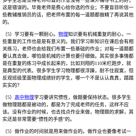
多学生总是觉得老师布置的作业没有一些课外辅导书上的好，
这是错误的。毕竟老师是费心给你选的作业；不要盲目听信一
些教辅推销员的话，把老师布置的每一道题都做精了再说其他
的。
（5）学习要有一颗耐心。
物理
知识要有机械重复的耐心，一
些重复的工作也是是有意义的。我们学习新知识在课后会有相
关练习，老师也会给我们布置一些基础的作业；对每一道题都
要认真去做，哪怕是机械的计算也要仔细做。其实很多事情都
是在重复的练习中成长起来的，比如刘翔的110米栏跑步，就
是典型的代表。很多学生学习物理都很浮躁，耐不住寂寞，但
反观班级里面物理成绩好的学生，哪一个不是认认真真，踏踏
实实的？
（5）
高中物理
学习要讲究惯性，做题要保持状态。很多学生
做物理题都是被动的，都是为了完成老师的任务，这样不应
该。没有作业的时候，也去找点作业来做，物理题的求解，其
实还是非常需要“惯性的手感”的。
（5）做作业的时间就是用来做作业的。做作业也要像考试一