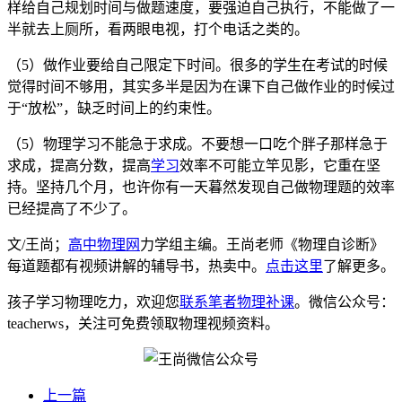
样给自己规划时间与做题速度，要强迫自己执行，不能做了一
半就去上厕所，看两眼电视，打个电话之类的。
（5）做作业要给自己限定下时间。很多的学生在考试的时候
觉得时间不够用，其实多半是因为在课下自己做作业的时候过
于“放松”，缺乏时间上的约束性。
（5）物理学习不能急于求成。不要想一口吃个胖子那样急于
求成，提高分数，提高
学习
效率不可能立竿见影，它重在坚
持。坚持几个月，也许你有一天暮然发现自己做物理题的效率
已经提高了不少了。
文/王尚；
高中物理网
力学组主编。王尚老师《物理自诊断》
每道题都有视频讲解的辅导书，热卖中。
点击这里
了解更多。
孩子学习物理吃力，欢迎您
联系笔者物理补课
。微信公众号：
teacherws，关注可免费领取物理视频资料。
上一篇