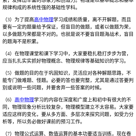
索，发挥出丰富的想象力和创造力。物理是以基本概念和基本
规律构成的系统性强的基础性学科。
（3）为了提高
高中物理
学习成绩和质量，离不开解题，而且
要有一定的题量给予保证，但盲目的做题，或者以做题为荣，
以多做题为荣都是不对的。也就是说不要盲目题海战术，盲目
的题海不是积累。
（4）在物理课堂和课下学习中，大家要稳扎稳打步步为营，
应当扎扎实实抓好物理概念、物理规律等基础知识的学习。
（5）做题的目的在于巩固知识，灵活应对各种解题思路，不
能专门做难题、怪题。必要的答也要完整，尤其是通过答要判
别或说明一些问题，并要舍弃一些答案的时候。
（6）
高中物理
学习的内容在深度和广度上和初中有很大的不
同，物理现象分析比较复杂，物理模型建立不太容易。大家要
适应这样的变化，要从多方面、多层次来探究问题，如受力分
析等，所以务必做好课前的预习工作。
（7）物理公式运算、数值运算的基本功要适当训练，现在卷