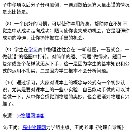
子中移项以后分子分母颠倒，一遇到数值运算大量出错的情况
是比比皆是。
（8）一个良好的习惯，可以使你享用终身，帮助你在不知不
觉之中从成功走向成功；陋习使你丧失成功机会，它是阻碍你
成功的障碍，让你扔掉握在手里的机会。
（9）学生在
学习
高中物理往往会在“一听就懂，一看就会，一
做就错”的怪圈中打转。对简单的题、“现题”做得来，题目一
复杂或变个花样就无从下手，这一是因为学生的基本知识和公
式的运用不扎实，二是因为学生根本不会分析问题。
（10）通过学习，大家对课本上的概念与公式有一个初步认
识，尤其是要对课本上的一些小实验，自己能动手做的可以试
着做一下，从中你会感觉到物理的奥妙，也会逐渐对物理有兴
趣了。
来源：
@物理网博客
文/王尚；
高中物理网
力学组主编。王尚老师《物理自诊断》