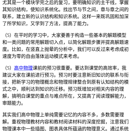
尤其是一个模块学完之后的复习，要明确知识的主干线，掌握
其知识结构，使知识系统化。找出节与节之间，章与章之间的
联系，建立新的认识结构和知识系统。这样一来既巩固和加深
了所学知识，又学到了方法，提高了能力。
（5）在平时的学习中，大家要善于构造一些基本的解题模型
和一类问题的常用解题切入点，以简化解题步骤并提高解题速
度。比如，在竖直上抛晕的分析中，我们可以反过来考虑成初
速度为零的自由落体运动模式来考虑。
（5）
高中物理
课前的预习很重要。要达到课堂的高效率，我
建议大家在课前进行预习。预习时要注意新旧知识的联系与衔
接，把新学习的物理概念和物理规律整合到原有认知结构的模
式之中，顺利达到知识的迁移。预习既增加对相关内容的理
解，搞明白课堂的重点与难点所在，又提高了阅读理解能力，
审题能力。
其实我们高中物理上单纯需要记忆的内容不多，多数需要理
解。重视物理教材内容和教材阅读材料的深度挖掘，注意我们
物理课本中一些插图、图表具体所蕴涵的物理意义。通过系统