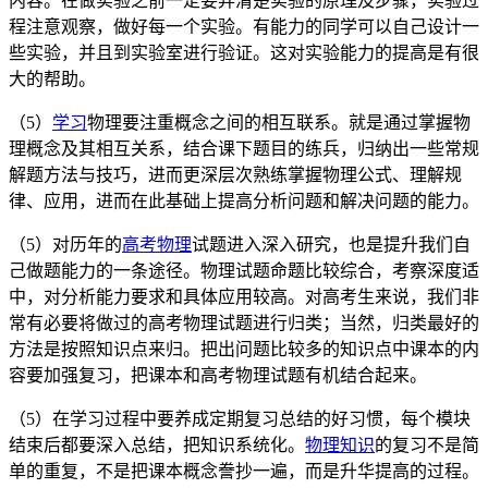
内容。在做实验之前一定要弄清楚实验的原理及步骤，实验过
程注意观察，做好每一个实验。有能力的同学可以自己设计一
些实验，并且到实验室进行验证。这对实验能力的提高是有很
大的帮助。
（5）
学习
物理要注重概念之间的相互联系。就是通过掌握物
理概念及其相互关系，结合课下题目的练兵，归纳出一些常规
解题方法与技巧，进而更深层次熟练掌握物理公式、理解规
律、应用，进而在此基础上提高分析问题和解决问题的能力。
（5）对历年的
高考物理
试题进入深入研究，也是提升我们自
己做题能力的一条途径。物理试题命题比较综合，考察深度适
中，对分析能力要求和具体应用较高。对高考生来说，我们非
常有必要将做过的高考物理试题进行归类；当然，归类最好的
方法是按照知识点来归。把出问题比较多的知识点中课本的内
容要加强复习，把课本和高考物理试题有机结合起来。
（5）在学习过程中要养成定期复习总结的好习惯，每个模块
结束后都要深入总结，把知识系统化。
物理知识
的复习不是简
单的重复，不是把课本概念誊抄一遍，而是升华提高的过程。