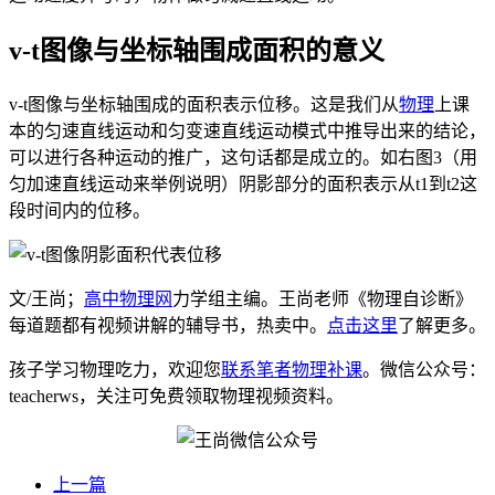
v-t图像与坐标轴围成面积的意义
v-t图像与坐标轴围成的面积表示位移。这是我们从
物理
上课
本的匀速直线运动和匀变速直线运动模式中推导出来的结论，
可以进行各种运动的推广，这句话都是成立的。如右图3（用
匀加速直线运动来举例说明）阴影部分的面积表示从t1到t2这
段时间内的位移。
文/王尚；
高中物理网
力学组主编。王尚老师《物理自诊断》
每道题都有视频讲解的辅导书，热卖中。
点击这里
了解更多。
孩子学习物理吃力，欢迎您
联系笔者物理补课
。微信公众号：
teacherws，关注可免费领取物理视频资料。
上一篇