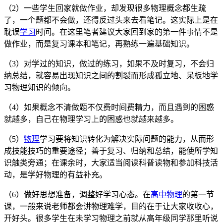
（2）一些学生回家就做作业，却发现很多物理概念都生疏
了，一个题都不会做，还得反过头来去看笔记。这实际上是在
耽误
学习
时间。在这里笔者建议大家回到家的第一件事情不是
做作业，而是复习课本和笔记，再熟练一遍基础知识。
（3）对学过的知识，做过的练习，如果不及时复习，不会归
纳总结，就容易出现知识之间的割裂而形成孤立地、呆板地学
习物理知识的倾向。
（4）如果概念不清做题不仅费时间费精力，而且遇到的困惑
就越多，自己在物理学习上的困惑也就越来越多。
（5）
物理
学习要将知识转化为解决实际问题的能力，从而形
成技能技巧的重要途径；善于复习、归纳和总结，能使所学知
识触类旁通；在课余时，大家适当阅读科普读物和参加科技活
动，是学好物理的有益补充。
（6）做好思想准备，调整好学习心态。在
高中物理
的第一节
课，一般来说老师都会讲物理难学，目的在于让大家收收心，
开好头。很多学生在未学习物理之前就从高年级同学那里听说