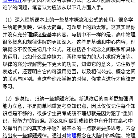
高中物理
难学是因为还没有掌握方法。怎么才能解决高中物理
难学的问题，笔者认为应该从以下几方面入手。
（1）深入理解课本上的一些基本概念和公式的使用。很多学
生给笔者反映，课本太简单，习题集上的题太难。这其实是你
并没有充分理解这些基本内容，与初中不一样的是，高中物理
很多概念和规律讲解的更加深入。这些是基础和中心内容，理
解概念不仅仅是记几个公式，还包括各个概念之间联系和具体
的运用，比如什么是摩擦力，两种摩擦力的大小求解方法等。
规律的充分理解需要下更大的功夫，知道它的意义，记住数学
表达式，还要明白它的可运用范围，以及相似公式、概念之间
的联系与区别。当这些你都掌握的时候，你重点进行才应该是
练习。
（2）多总结、归纳一些解题方法。新课改后的高考更加强调
能力立意，不是简单地重复考查知识点，因此仅仅记住每个知
识点是不够的，很多学生高考成绩不理想就是因为犯了“重知
识，轻能力”的错误。那么如何做到成绩稳中有升并在高考中
发挥出自己的真实水平呢？最基本的一点就是要多思考，去总
结出来一些解题规律。通过对
物理
概念在大脑中的构建、物理