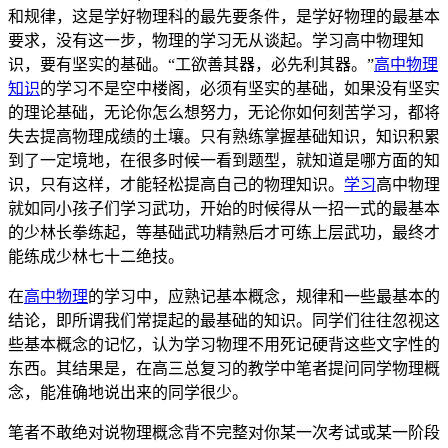
和规律，这是学好物理科的最先要条件，是学好物理的最基本
要求，没有这一步，物理的学习无从谈起。学习高中物理知
识，要有坚实的基础。“工欲善其器，必先利其器。”
高中物理
知识
的学习不是空中楼阁，必须有坚实的基础，如果没有坚实
的理论基础，无论你怎么想努力，无论你如何刻苦学习，都将
失去提高物理成绩的土壤。只有熟练掌握基础知识，知识积累
到了一定境地，在很多时候一看到题型，就知道是哪方面的知
识，只有这样，才能轻松提高自己的物理知识。
学习
高中物理
就如同小孩子们学习武功，开始的时候得从一招一式的最基本
的少林长拳练起，等基础武功精熟后才可练上层武功，最终才
能练成少林七十二绝技。
在
高中物理
的学习中，应熟记基本概念，规律和一些最基本的
结论，即所谓我们常提起的最基础的知识。同学们往往忽视这
些基本概念的记忆，认为学习物理不用死记硬背这些文字性的
东西。其结果是，在高三总复习的教学中笔者提问同学物理概
念，能准确地说出来的同学很少。
笔者不敢绝对说物理概念背不完整对你某一次考试或某一阶段