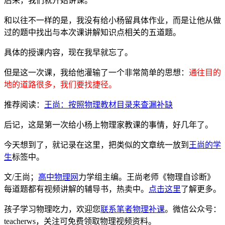
后来，我们就开始讲课。
和以往不一样的是，我没有给小杨留具体作业，而是让他从做
过的题中找出与本次课讲解知识点相关的五道题。
具体的授课内容，现在我早就忘了。
但是这一次课，我给他灌输了一个非常简单的思想：
通往目的
地的道路很多，我们要找捷径。
推荐阅读：
王尚：按照物理教材目录来查漏补缺
后记，这是第一次给小杨上物理家教课的事情，好几年了。
今天想到了，就记录在这里，把类似的文章统一放到
王尚的学
生
标签中。
文/王尚；
高中物理网
力学组主编。王尚老师《物理自诊断》
每道题都有视频讲解的辅导书，热卖中。
点击这里
了解更多。
孩子学习物理吃力，欢迎您
联系笔者物理补课
。微信公众号：
teacherws，关注可免费领取物理视频资料。