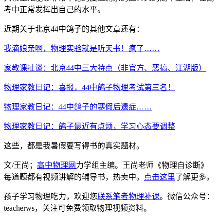
考中正常发挥出自己的水平。
近期关于北京44中鸽子的其他文章还有：
我滴娘亲啊，物理实验就是听天书！疯了……
家教课扯谈：北京44中三大特点（非官方、恶搞、江湖版）
物理家教日记：喜报，44中鸽子物理考试第三名！
物理家教日记：44中鸽子的寒假后遗症……
物理家教日记：鸽子最近有点烦，学习心态要调整
这些，都是我暑假要写得书的真实题材。
文/王尚；
高中物理网
力学组主编。王尚老师《物理自诊断》
每道题都有视频讲解的辅导书，热卖中。
点击这里
了解更多。
孩子学习物理吃力，欢迎您
联系笔者物理补课
。微信公众号：
teacherws，关注可免费领取物理视频资料。