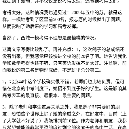
我提到了波动，并不仅仅是说考得太烂，还包括考得太好。
考得太好，这种情况我也遇见过：2009年五中的苏，就是这
样。一模她考到了区里前500名，报志愿的时候就出了问题，
从而影响了她后来的学习和高考发挥。
当然了，西城一模考得不理想是最糟糕的情况。
这篇文章写得比较乱了。再补充点：1，这次鸽子的总成绩还
没有出来，但我感觉应该快进全校的前20名了吧。她告诉我化
学和数学考得也还不错，只有英语发挥不是太好。注意啊，前
面我说的第三名是物理成绩，不是班里总分第三。
2，北京44中这个学校确实很不错，老师们也比较负责。但可
惜在北京的中考制度下，她招不到底子好的学生。这是影响其
高考表现的最直接、最根本、最主要的问题。
3，除了老师和学生这层关系之外，我是鸽子非常要好的朋
友，恐怕这个世界上除了她的亲戚之外，在好友中，目前（上
了大学就不好说了）我能排到前10位。作为老师和朋友，我都
只希望她能够非常平稳的度过剩余的这90天的高中生活，在高